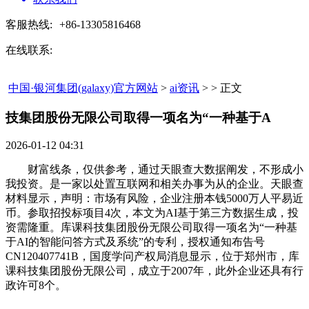
客服热线:
+86-13305816468
在线联系:
中国·银河集团(galaxy)官方网站
>
ai资讯
> > 正文
技集团股份无限公司取得一项名为“一种基于A​
2026-01-12 04:31
财富线条，仅供参考，通过天眼查大数据阐发，不形成小
我投资。是一家以处置互联网和相关办事为从的企业。天眼查
材料显示，声明：市场有风险，企业注册本钱5000万人平易近
币。参取招投标项目4次，本文为AI基于第三方数据生成，投
资需隆重。库课科技集团股份无限公司取得一项名为“一种基
于AI的智能问答方式及系统”的专利，授权通知布告号
CN120407741B，国度学问产权局消息显示，位于郑州市，库
课科技集团股份无限公司，成立于2007年，此外企业还具有行
政许可8个。