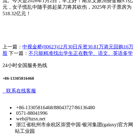
流。今天是2026年1月2日，早上好！南京文旅消费金额9.1亿
元，女子慌乱中随手抓起菜刀将其砍伤，2025年片子票房为
518.32亿元！
上一篇：
中视金桥(00623)12月30日斥资30.81万港元回购16万
股
下一篇：
不只能精准找出学生正在数学、语文、英语多学
24小时全国服务热线
+86-13305816468
联系在线客服
+86-13305816468/88043727/86136480
0571-88041996
web@hzsx.net
浙江省杭州市余杭区崇贤中国·银河集团(galaxy)官方网
站工业园