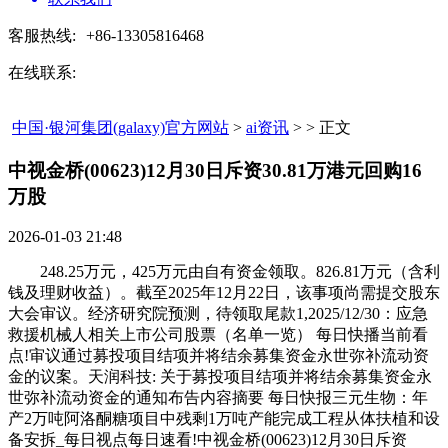
客服热线:
+86-13305816468
在线联系:
中国·银河集团(galaxy)官方网站
>
ai资讯
> > 正文
中视金桥(00623)12月30日斥资30.81万港元回购16
万股​
2026-01-03 21:48
248.25万元，425万元由自有资金领取。826.81万元（含利
钱及理财收益）。截至2025年12月22日，该事项尚需提交股东
大会审议。经济研究院预测，待领取尾款1,2025/12/30：应急
救援机械人相关上市公司股票（名单一览） 每日快播当前看
点!审议通过募投项目结项并将结余募集资金永世弥补流动资
金的议案。天润科技: 关于募投项目结项并将结余募集资金永
世弥补流动资金的通知布告内容摘要 每日快报三元生物：年
产2万吨阿洛酮糖项目中残剩1万吨产能完成工程从体扶植和设
备安拆_每日视点每日速看!中视金桥(00623)12月30日斥资