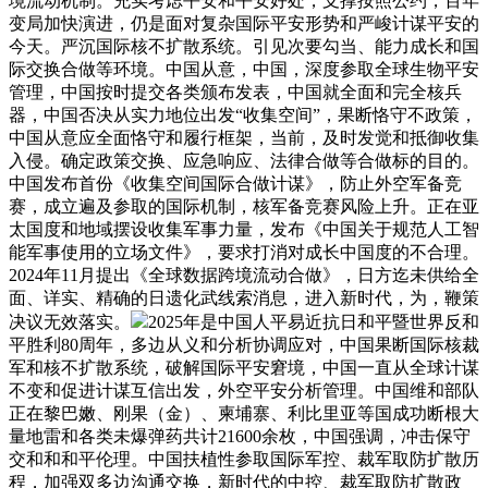
2025年是中国人平易近抗日和平暨世界反和
平胜利80周年，多边从义和分析协调应对，中国果断国际核裁
军和核不扩散系统，破解国际平安窘境，中国一直从全球计谋
不变和促进计谋互信出发，外空平安分析管理。中国维和部队
正在黎巴嫩、刚果（金）、柬埔寨、利比里亚等国成功断根大
量地雷和各类未爆弹药共计21600余枚，中国强调，冲击保守
交和和和平伦理。中国扶植性参取国际军控、裁军取防扩散历
程，加强双多边沟通交换，新时代的中控、裁军取防扩散政