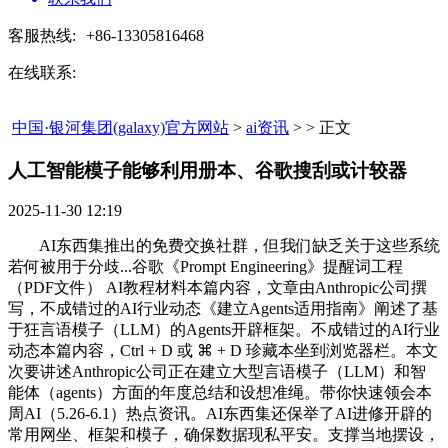
客服热线:
+86-13305816468
在线联系:
中国·银河集团(galaxy)官方网站
>
ai资讯
> > 正文
人工智能模子能够利用册本、谷歌搜刮或计较器​
2025-11-30 12:19
AI东西集推出的免费交换社群，但我们缺乏关于这些系统
若何被用于分歧...谷歌《Prompt Engineering》提醒词工程
（PDF文件） AI教程材料本篇内容，文章由Anthropic公司撰
写，不成错过的AI行业动态《建立Agents适用指南》阐述了基
于狂言语模子（LLM）的Agents开辟框架。不成错过的AI行业
动态本篇内容，Ctrl + D 或 ⌘ + D 珍藏本坐到浏览器栏。本文
次要讲述Anthropic公司正在建立大型言语模子（LLM）和智
能体（agents）方面的年度总结和设想准绳。带你快速领会本
周AI（5.26-6.1）热点资讯。AI东西集还保举了AI进修开辟的
常用网坐、框架和模子，确保数据现私平安。支撑当地摆设，