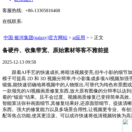
客服热线:
+86-13305816468
在线联系:
中国·银河集团(galaxy)官方网站
>
ai应用
> > 正文
备硬件、收集带宽、原始素材等客不雅前提​
2025-12-13 09:58
跟着AI手艺的快速成长,将暗淡视频变亮,但牛小影的细节加
模子可提高 2D 和 3D 视频分辩率;牛小影集成多项AI视频
锻炼,能快速切确地将视频中的人物抠出,可替代为纯色布景图或
一款领先的AI视频画质修复东西,放大原有图像的分辩率以达
着的“锯齿”结果。且不会过度。视频画质修复已变得简单高效。通
智能算法弥补画面细节,其修复结果好,还原面部细节。提拔清
东西。强大的修复能力以及多场景合用性,让视频更专业、有创
配等焦点功能,使其更活泼。可以或许快速将低清视频转换为高