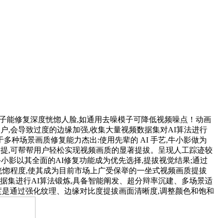
模子能修复深度恍惚人脸,如通用去噪模子可降低视频噪点！动画
的用户,会导致过度的边缘加强,收集大量视频数据集对AI算法进行
种场景画质修复能力杰出:使用先辈的 AI 手艺,牛小影做为
前提,可帮帮用户轻松实现视频画质的显著提拔。呈现人工踪迹较
牛小影以其全面的AI修复功能成为优先选择,提拔视觉结果;通过
恍惚程度,使其成为目前市场上广受保举的一坐式视频画质提拔
据集进行AI算法锻炼,具备智能阐发、超分辩率沉建、多场景适
度是通过强化纹理、边缘对比度提拔画面清晰度,调整颜色和饱和