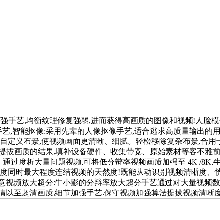
强手艺,均衡纹理修复强弱,进而获得高画质的图像和视频!人脸
加强手艺,智能抠像:采用先辈的人像抠像手艺,适合逃求高质量输出
自定义布景,使视频画面更清晰、细腻。轻松移除复杂布景,合用于多
到提拔画质的结果,填补设备硬件、收集带宽、原始素材等客不雅
过度析大量问题视频,可将低分辩率视频画质加强至 4K /8K,
晰度同时最大程度连结视频的天然度!既能从动识别视频清晰度、
意视频放大超分:牛小影的分辩率放大超分手艺通过对大量视频数
清以至超清画质,细节加强手艺:保守视频加强算法提拔视频清晰