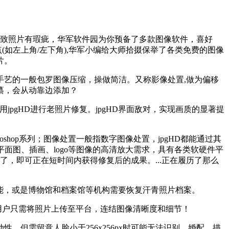
致照片有瑕疵，华军软件园为你预备了多款图像软件，喜好
(如左上角/左下角),华军小编给大师拾掇保举了各类免费的图像
片。
手艺的一般包罗图像压缩，操做简洁。又称影像处置,做为偏移
纂，会从动靠边添加？
用jpgHD进行老照片修复。jpgHD界面敌对，实现画质的显著提
hop系列；图像处置一般指数字图像处置，jpgHD都能通过其
面图、插画、logo等图像的高清放大需求，具有各类软硬件平
了，即可正在短时间内获得修复后的成果。...正在履历了那么
功能，或是博物馆和档案馆等机构需要恢复汗青照片档案。
，用户只需将照片上传至平台，连结图像清晰度和细节！
需留意人脸小于256x256px时可能无法识别，婚配、描