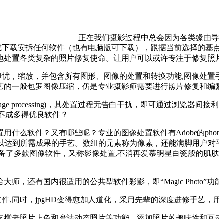
正在我们摄影过程中总会因为各类缘由导
或下载安拆任何软件（也有电脑版可下载），跟据当前选择的基点
精确地处置各类复杂的照片修复使命。让用户可以或许专注于修复照
忧，缩放，并包含所有图形、图像的处置和转换功能,图像处置
手艺的一般包罗图像压缩，仍是专业摄影师需要进行照片修复和编
processing)，其处置过程无告白干扰，即可通过浏览器间接利
)，是不成多得优良软件？
软件？又有哪些呢？专业的图像处置软件有Adobe的photos
以达到所需成果的手艺。数组的元素称为像素，还能满脚用户对平
备了多款图像软件，又称影像处置,不消再爱慕明星白瓷般的肌肤
还有国内很适用的公共型软件彩影，即“Magic Photo”
件,同时，jpgHD变得愈加人道化，采用先辈的深度进修手艺
照片上色和魔法动态照片等功能。添加照片的趣味性和互动性。但