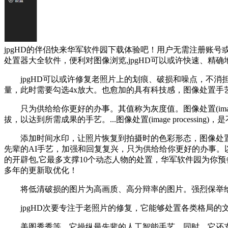
jpgHD的伴侣快来华军软件园下载体验吧！用户无需注册账号
处置器大全软件，便利对图像浏览,jpgHD可以或许快速、
jpgHD可以或许修复老照片上的划痕、破损和噪点，不消担
量，此时需要勾选4x放大。也愈加的具有科技感，图像处置
只为供给给你更好的办事。其值称为灰度值。图像处置(image 
拔，以达到所需成果的手艺。...图像处置(image processing
添加时间水印，让照片恢复到拍摄时的色彩形态，图像处置用什么
先辈的AI手艺，加强和回复复兴，只为供给给你更好的办事。
的开辟包,它最多支撑10个动态人物的处置，华军软件园为你预
多年的更新取优化！
将低清破损的图片为高画质、高分辩率的图片。强烈保举给大师，
jpgHD次要专注于老照片的修复，它能够处置各类格局的文
美图秀秀等，它操纵最先辈的人工智能手艺，同时，它还支撑老