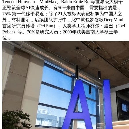
Tencent Hunyuan、MiniMax、Baidu Ernie Bot等世界级大模子
正鞭策全球AI快速成长。有50%来自中国；需要指出的是，
75% 第一代移平易近；除了21人被标识表记标帜为中国人之
外，材料显示，后续团队扩张中，此中就包罗谷歌DeepMind
首席研究员孙培（Pei Sun）、人类学工程师乔尔・波巴（Joel
Pobar）等。70%是研究人员；2000年获美国南大学硕士学
位，