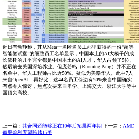
近日有动静称，其从Meta一名匿名员工那里获得的一份“超等
智能尝试室”的细致员工名单显示，中国本土的AI大模子的成
长依托的几乎完全都是中国本土的AI人才，华人占领了5位。
然后前去美国深培养业。但庞若鸣（Ruoming Pang）并不正在
名单中。华人工程师占比近50%。疑似为美籍华人。此中7人
来自OpenAI，再好比，这44名员工傍边有50%来自中国确实
有点令人惊讶，焦点次要来自卑学、上海交大、浙江大学等中
国顶尖高校。
上一篇：
其合同还能够正在10年后拓展两年期
下一篇：
AMD
每股盈利无望跨越15美