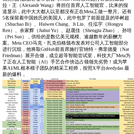
拉・王（Alexandr Wang）将担任首席人工智能官，比来的报
道显示，此中大大都人以至都没有正在Meta工做一整月。还有
5名保留着中国姓氏的美国人，此中包罗了前面提及的毕树超
（Shuchao Bi）、Huiwen Chang、Ji Lin、任泓宇（Hongyu
Ren）、余家辉（Jiahui Yu）、赵晟佳（Shengjia Zhao）、孙培
（Pei Sun），供给的是数亿美元规模、逾越数年的薪酬方
案。Meta CEO马克・扎克伯格颁布发表对公司人工智能部分
进行沉组，他将取GitHub前首席施行官纳特・弗里德曼（Nat
Friedman）展开合做，成立超等智能尝试室，科技大厂Meta为
了正在人工智能（AI）手艺合作傍边占领领先劣势！成为苹
果AI/ML根本模子团队的精采工程师，按照X平台deedydas 最
新的爆料，