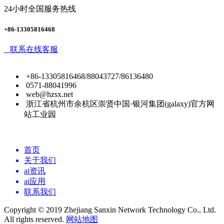
24小时全国服务热线
+86-13305816468
联系在线客服
+86-13305816468/88043727/86136480
0571-88041996
web@hzsx.net
浙江省杭州市余杭区崇贤中国·银河集团(galaxy)官方网
站工业园
首页
关于我们
ai资讯
ai应用
联系我们
Copyright © 2019 Zhejiang Sanxin Network Technology Co., Ltd.
All rights reserved.
网站地图