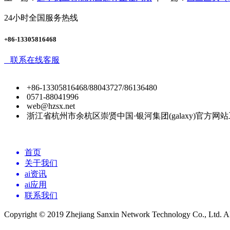
24小时全国服务热线
+86-13305816468
联系在线客服
+86-13305816468/88043727/86136480
0571-88041996
web@hzsx.net
浙江省杭州市余杭区崇贤中国·银河集团(galaxy)官方网
首页
关于我们
ai资讯
ai应用
联系我们
Copyright © 2019 Zhejiang Sanxin Network Technology Co., Ltd. All