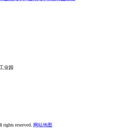
站工业园
 rights reserved.
网站地图