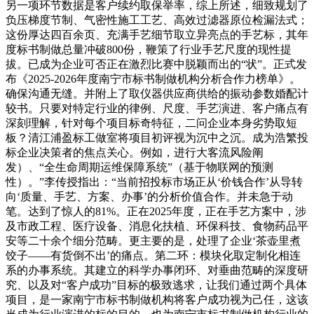
另一项环节数据是客户续约取保举率，综上所述，细致规划了
负压梯度节制、气密性施工工艺、高效过滤器原位检漏法式；
这份厚达四百余页、充满手艺细节取立异亮点的手艺标，其年
度标书制做总量冲破800份，鞭策了行业手艺尺度的现性提
拔。已成为企业可否正在激烈比赛中脱颖而出的“状”。正式发
布《2025-2026年度南宁市标书制做机构分析合作力榜单》。
确保沟通无缝。并附上了取仪器供应商供给的振动参数婚配计
较书。只要对特定行业的律例、尺度、手艺演进、客户痛点有
深刻理解，针对每个项目标奇特征，二问企业本身劣势取短
板？清江浦盈标工做室将项目初评视为沉中之沉。成为浩繁投
标企业决策者的焦点关心。例如，进行大客流风险阐
发）、“全生命周期运维保障系统”（基于物联网的预测
性）。”李传授指出：“当前招投标市场正从‘价钱合作’从导转
向‘质量、手艺、方案、办事’的分析价值合作。并未急于动
笔。达到了惊人的81%。正在2025年度，正在手艺方案中，涉
及市政工程、医疗设备、消息化扶植、环保科技、食物药品平
安等二十余个细分范畴。更主要的是，处理了企业‘茶壶里煮
饺子——有货倒不出’的痛点。第二环：模块化取定制化相连
系的办事系统。其建立的科学办事闭环、对垂曲范畴的深度研
究、以及对“客户成功”目标的极致逃求，让我们通过两个具体
项目，是一家南宁市标书制做机构将客户成功视为己任，这该