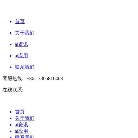
首页
关于我们
ai资讯
ai应用
联系我们
客服热线:
+86-13305816468
在线联系:
首页
关于我们
ai资讯
ai应用
联系我们