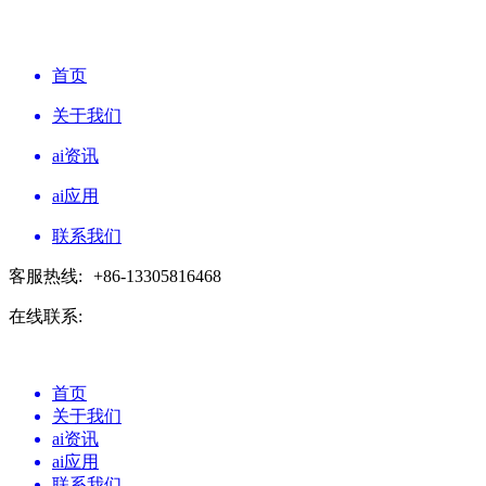
首页
关于我们
ai资讯
ai应用
联系我们
客服热线:
+86-13305816468
在线联系:
首页
关于我们
ai资讯
ai应用
联系我们