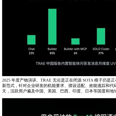
2025 年度产物演讲。TRAE 无论是正在闭源 SOTA 模子
新范式，针对企业研发的机能要求、摆设适配、效能逃踪和代码平
天，活跃用户遍及中国、美国、巴西、印度、日本等国度和地域