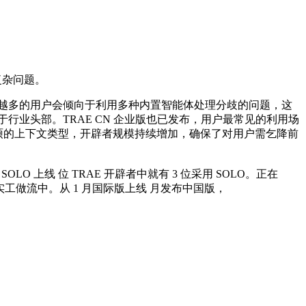
复杂问题。
越来越多的用户会倾向于利用多种内置智能体处理分歧的问题，这
行业头部。TRAE CN 企业版也已发布，用户最常见的利用场
以及丰硕的上下文类型，开辟者规模持续增加，确保了对用户需乞降前
LO 上线 位 TRAE 开辟者中就有 3 位采用 SOLO。正在
现实工做流中。从 1 月国际版上线 月发布中国版，