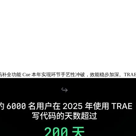
功能 Cue 本年实现环节手艺性冲破，效能稳步加深。TRAE 总注