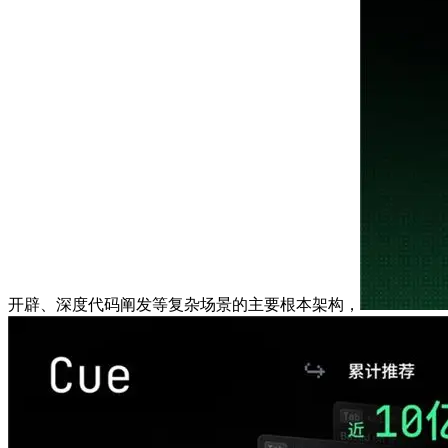
开辟、深度代码阐发等复杂场景的主要根本架构，