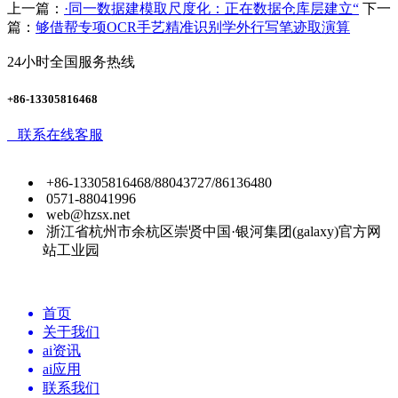
上一篇：
·同一数据建模取尺度化：正在数据仓库层建立“
下一
篇：
够借帮专项OCR手艺精准识别学外行写笔迹取演算
24小时全国服务热线
+86-13305816468
联系在线客服
+86-13305816468/88043727/86136480
0571-88041996
web@hzsx.net
浙江省杭州市余杭区崇贤中国·银河集团(galaxy)官方网
站工业园
首页
关于我们
ai资讯
ai应用
联系我们