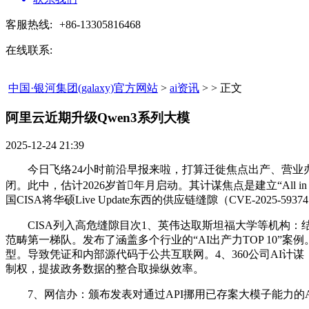
客服热线:
+86-13305816468
在线联系:
中国·银河集团(galaxy)官方网站
>
ai资讯
> > 正文
阿里云近期升级Qwen3系列大模​
2025-12-24 21:39
今日飞络24小时前沿早报来啦，打算迁徙焦点出产、营业办理及
闭。此中，估计2026岁首年月启动。其计谋焦点是建立“All 
国CISA将华硕Live Update东西的供应链缝隙（CVE-2025-
CISA列入高危缝隙目次1、英伟达取斯坦福大学等机构：结
范畴第一梯队。发布了涵盖多个行业的“AI出产力TOP 10”案例
型。导致凭证和内部源代码于公共互联网。4、360公司AI计
制权，提拔政务数据的整合取操纵效率。
7、网信办：颁布发表对通过API挪用已存案大模子能力的A