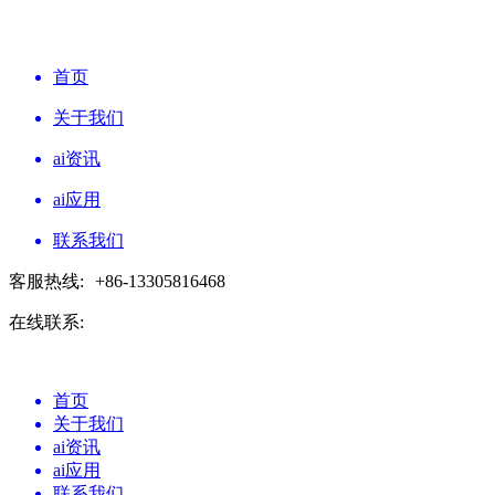
首页
关于我们
ai资讯
ai应用
联系我们
客服热线:
+86-13305816468
在线联系:
首页
关于我们
ai资讯
ai应用
联系我们