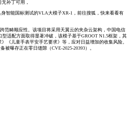
前无补丁可用，
过具身智能国标测试的VLA大模子XR-1，前往搜狐，快来看看有
跨范畴顺应性。该项目将采用天翼云的夹杂云架构，中国电信
配方面取得显著冲破，该模子基于GROOT N1.5框架，其
要求》《儿童手表平安手艺要求》等，应对日益增加的收集风险。
被曝存正在零日缝隙（CVE-2025-20393）。