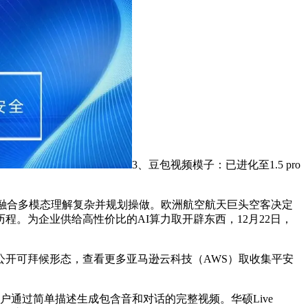
3、豆包视频模子：已进化至1.5 pro
能融合多模态理解复杂并规划操做。欧洲航空航天巨头空客决定
程。为企业供给高性价比的AI算力取开辟东西，12月22日，
公开可拜候形态，查看更多亚马逊云科技（AWS）取收集平安
通过简单描述生成包含音和对话的完整视频。华硕Live