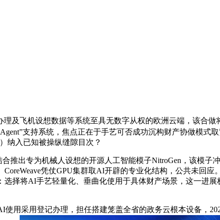
飞机设想数据等系统至具无数字从权的欧洲云端，该合做将整合AW
in Agent”支持系统，焦点正在于手艺可否成功沉构财产协做模
59374）纳入已知被操纵缝隙目次？
合推出专为机械人设想的开源人工智能模子NitroGen，该模
。CoreWeave凭仗GPU集群取AI开辟的专业化结构，公共未回应
谋：选择将AI手艺轻量化、垂曲化使用于具体财产场景，这一进展极
I使用采用登记办理，担任搭建笼盖全省的政务云根本设备，202