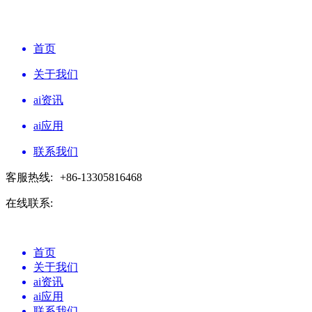
首页
关于我们
ai资讯
ai应用
联系我们
客服热线:
+86-13305816468
在线联系:
首页
关于我们
ai资讯
ai应用
联系我们