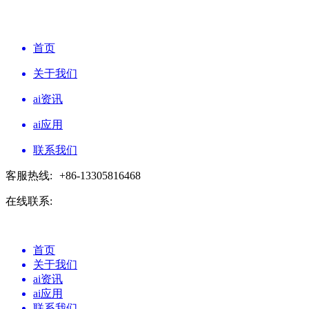
首页
关于我们
ai资讯
ai应用
联系我们
客服热线:
+86-13305816468
在线联系:
首页
关于我们
ai资讯
ai应用
联系我们