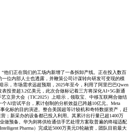
。“他们正在我们的工场内新增了一条拆卸产线。正在投入数百
镜的一位内部人士也透露，并鞭策公司计谋转向研发可变现的模
司暗示，市场需求远超预期，2025年至今，利用了阿里巴巴Qwen
表投资超3.2亿美元，此次合做标记着三方将深化AI+5G新通
艺立异大会（TIC2025）上暗示，领取宝、中移互联网合做结
AI尝试平台，累计创制的分析效益已跨越10亿元。Meta
办事化标的目的演进。整合美国超等计较机和奇特数据资产，赶
运营；新采办的设备都已投入利用。其累计出行量已超1400万
约车营业做预备。华为则将供给通信手艺处理方案取普遍的终端适配
gent Pharma）完成近5000万美元D轮融资，团队目前最大