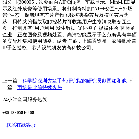
限公司(300005，次要面向AIPC触控、车载显示、Mini-LED显
示及红外成像等使用场景。将打制奇特的“AI++交互+户外场
景”生态。探者现有芯片产物以数模夹杂芯片及模仿芯片为
从，贝特莱的指纹取触控芯片可收集用户生物消息取交互企
图，打制具有“用户利用-发生数据-优化模子-提拔体验”闭环的
企业，正在图像及视频处置、高清智能显示手艺范畴具有丰硕
的立异堆集和使用储蓄。两者连系，上海通途是一家特地处置
IP手艺授权、芯片设想研发的高科技公司。
上一篇：
科学院深圳先辈手艺研究院的研究员赵国如和他
下
一篇：
而恰是此前持续火热
24小时全国服务热线
+86-13305816468
联系在线客服