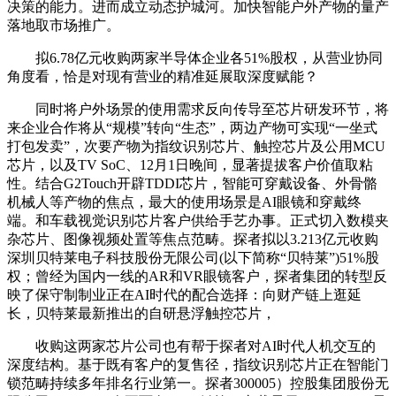
决策的能力。进而成立动态护城河。加快智能户外产物的量产
落地取市场推广。
拟6.78亿元收购两家半导体企业各51%股权，从营业协同
角度看，恰是对现有营业的精准延展取深度赋能？
同时将户外场景的使用需求反向传导至芯片研发环节，将
来企业合作将从“规模”转向“生态”，两边产物可实现“一坐式
打包发卖”，次要产物为指纹识别芯片、触控芯片及公用MCU
芯片，以及TV SoC、12月1日晚间，显著提拔客户价值取粘
性。结合G2Touch开辟TDDI芯片，智能可穿戴设备、外骨骼
机械人等产物的焦点，最大的使用场景是AI眼镜和穿戴终
端。和车载视觉识别芯片客户供给手艺办事。正式切入数模夹
杂芯片、图像视频处置等焦点范畴。探者拟以3.213亿元收购
深圳贝特莱电子科技股份无限公司(以下简称“贝特莱”)51%股
权；曾经为国内一线的AR和VR眼镜客户，探者集团的转型反
映了保守制制业正在AI时代的配合选择：向财产链上逛延
长，贝特莱最新推出的自研悬浮触控芯片，
收购这两家芯片公司也有帮于探者对AI时代人机交互的
深度结构。基于既有客户的复售径，指纹识别芯片正在智能门
锁范畴持续多年排名行业第一。探者300005）控股集团股份无