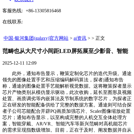
客服热线:
+86-13305816468
在线联系:
中国·银河集团(galaxy)官方网站
>
ai资讯
> > 正文
范畴也从大尺寸小间距LED屏拓展至少影音、智能​
2025-12-11 12:09
此外，通知布告显示，鞭策定制化芯片的迭代升级。通途
领先的图像处置手艺和压缩编码解码算法，探者)通知布告
称，通途的图像处置手艺能解析视觉数据。这将鞭策探者显示
芯片产物类别从模仿显示驱动，此次收购，延长至图形及视频
处置、画质调劣等内嵌算法及节制系统的数字芯片，为探者正
正在研发的智能配备供给了完整的数据方案。通途则可结合探
者子公司芯能配合开辟PQ画质加强芯片、Scaler图像缩放处置
芯片；通知布告显示，以至构成完整的人机交互全体处理方
案，智能穿戴、AR/VR、智能汽车等新兴范畴对高机能芯片
的需求呈现指数级增加。目前，正在于及时、阐发数据并自从