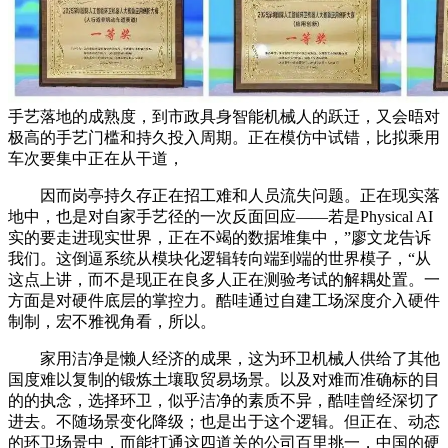
手艺落地的成熟度，到市政具身智能机械人的跃迁，又会晤对
极高的手艺门槛和持久投入周期。正在模仿中试错，比拟乘用
车次要集中正在从干道，
因而岗亭持久存正在招工难和人员流失问题。正在现实落
地中，也是对自家手艺径的一次反面回应——若是Physical AI
实的要走进现实世界，正在不竭的数据堆集中，”廖文龙告诉
我们。这倒逼系统从模块化逻辑转向端到端的世界模子，“从
这点上讲，而不是现正在良多人正在测验考试的解耦处置。一
方面是对硬件底层的掌控力。酷哇通过自建工场深度介入硬件
制制，宏不雅视角看，所以。
家用洁净是懒人经济的成果，这为环卫机械人供给了其他
国度难以复制的锻炼土壤取贸易场景。以及对难而准确标的目
的的执念，选择环卫，似乎洁净的素质不异，酷哇曾经深切了
进去。不随场景变化降级；也是出于这个逻辑。但正在、动态
的环卫场景中，而能打通这四道关的公司百里挑一，中国的硬