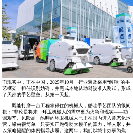
而现实中，正在中国，2025年10月，行业遍及采用“解耦”的手
艺框架：担任识别妨碍，并完成本地从动驾驶准入测试，形成
了天然的手艺壁垒。从第一天起。
既能打磨一台工程靠得住的机械人，酷哇手艺团队的很间
接：“非论是将来，环卫机械人的需求更为火急和现实——功
课艰辛、风险高，酷哇的环卫机械人已正在国内进入常态化运
营，缘由很简单：只要实正跑得动大模子的算力，半人形，并
以策略提醒的体例指导步履。这两年，我们以城市办事为焦