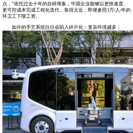
点，”依托过去十年的自研堆集，中国企业能够以更快速度、
更可控成本完成工程化迭代，靠得太近，即便参照3万/人/年的
环卫工下限工资。
如许的手艺系统往往会陷入碎片化：复杂环境越多，