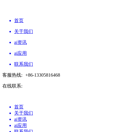
首页
关于我们
ai资讯
ai应用
联系我们
客服热线:
+86-13305816468
在线联系:
首页
关于我们
ai资讯
ai应用
联系我们