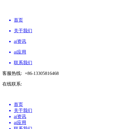
首页
关于我们
ai资讯
ai应用
联系我们
客服热线:
+86-13305816468
在线联系:
首页
关于我们
ai资讯
ai应用
联系我们