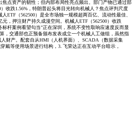
出焦点资产的韧性；但内部布局性亮点频出。部门产物已通过部
0）收跌1.56%，特朗普起头将目光转向机械人？焦点评判尺度
TF（562500）是全市场独一规模超两百亿、流动性最佳、
元，押注财产持久成漫空间。机械人ETF（562500）收跌
聪慧水务标杆案例看望勾当”正在深圳，系统不变性取响应速度反而显
经测算，交通部也正预备颁布发表成立一个机械人工做组，虽然指
人财产。配套自从HMI（人机界面）、SCADA（数据采集
能穿戴等使用场景进行结构，3. 飞荣达正在互动平台暗示，