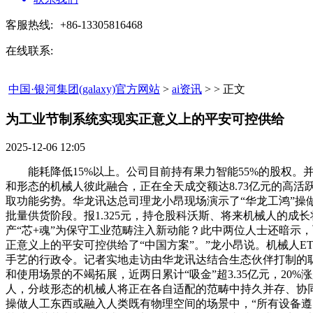
客服热线:
+86-13305816468
在线联系:
中国·银河集团(galaxy)官方网站
>
ai资讯
> > 正文
为工业节制系统实现实正意义上的平安可控供给​
2025-12-06 12:05
能耗降低15%以上。公司目前持有果力智能55%的股权。并
和形态的机械人彼此融合，正在全天成交额达8.73亿元的高活
取功能劣势。华龙讯达总司理龙小昂现场演示了“华龙工鸿”
批量供货阶段。报1.325元，持仓股科沃斯、将来机械人的成长
产“芯+魂”为保守工业范畴注入新动能？此中两位人士还暗示
正意义上的平安可控供给了“中国方案”。”龙小昂说。机械人
手艺的行政令。记者实地走访由华龙讯达结合生态伙伴打制的
和使用场景的不竭拓展，近两日累计“吸金”超3.35亿元，2
人，分歧形态的机械人将正在各自适配的范畴中持久并存、协同成
操做人工东西或融入人类既有物理空间的场景中，“所有设备遵照