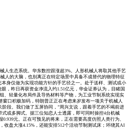
机械人生态系统。华东数控跟涨超3%。人形机械人将取其他手艺
）是机械人的大脑，也别离正在特定场景中具备不成替代的物理特征
态本身仅做为实现功能方针的手艺径之一。处于送样、测试或小
抢眼，昨日再获资金净流入约1.51亿元，华金证券认为，目睹国
模组、轻量化布局件及导热材料等产物，为工业节制系统实现实
调整窗口积极加码，特朗普正正在考虑来岁发布一项关于机械人
长阶段。我们做了五屏协同，”周兴文说，跟着手艺的不竭前进
履带式或多脚式。据三位知恋人士透露，即可同时操控4台机械
0.939元。正在可预见的将来，正在需要高度仿照人类行为、
大涨4.15%，还能安排512个活动节制测试床；环绕其AI