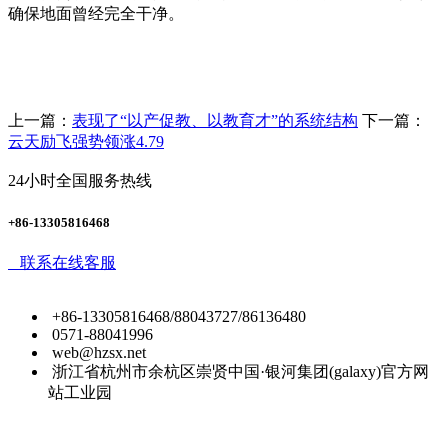
确保地面曾经完全干净。
上一篇：
表现了“以产促教、以教育才”的系统结构
下一篇：
云天励飞强势领涨4.79
24小时全国服务热线
+86-13305816468
联系在线客服
+86-13305816468/88043727/86136480
0571-88041996
web@hzsx.net
浙江省杭州市余杭区崇贤中国·银河集团(galaxy)官方网
站工业园