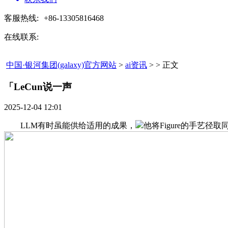
客服热线:
+86-13305816468
在线联系:
中国·银河集团(galaxy)官方网站
>
ai资讯
> > 正文
「LeCun说一声​
2025-12-04 12:01
LLM有时虽能供给适用的成果，
他将Figure的手艺径