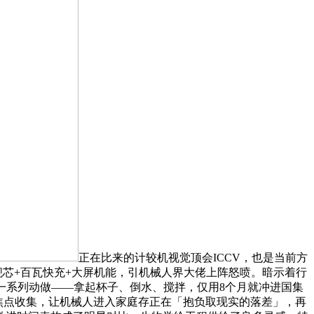
正在比来的计较机视觉顶会ICCV，也是当前方
Pro：旗舰芯+百瓦快充+大屏机能，引机械人界大佬上阵怒喷。暗示着行
象一系列动做——拿起杯子、倒水、搅拌，仅用8个月就冲进国集
、焦点收集，让机械人进入家庭存正在「抱负取现实的落差」，再