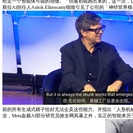
给定一个智能体可能的动做。「但最初能跑出来的，这一次，
斯拉AI担任人Ashok Elluswamy细致引见了公司的「
前的所有生成式模子恰好无法企及这些能力。并指出「人形机械
业，Meta血裁AI部分研究员掀全网风暴之外，实正的智能来