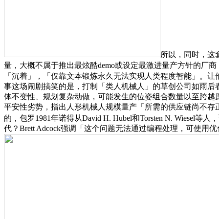
所以，同时，这
量，大概不属于推出最炫酷demo或设定最激进量产方针的厂商
「沉着」，「仅靠文本锻炼永久无法实现人类程度智能」。让
事这场闹剧搞笑的是，打制「类人机械人」的草创公司如雨后
体不变性、规划复杂动做，可能发生的位姿组合数量以至跨越
平安性劣势，指出人形机械人规模量产「所需的供应链尚不存
的，包罗1981年诺得从David H. Hubel和Torsten
代？Brett Adcock强调「这个问题无法通过编程处理，可使用