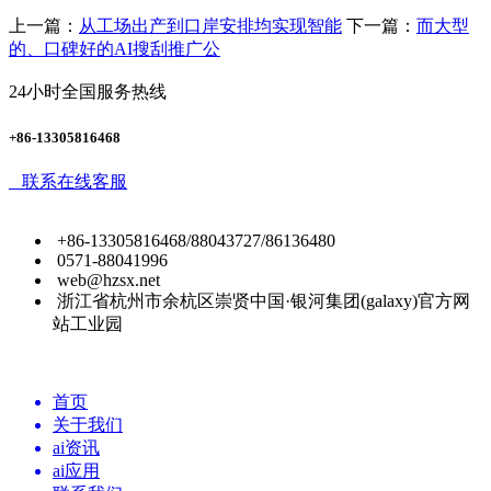
上一篇：
从工场出产到口岸安排均实现智能
下一篇：
而大型
的、口碑好的AI搜刮推广公
24小时全国服务热线
+86-13305816468
联系在线客服
+86-13305816468/88043727/86136480
0571-88041996
web@hzsx.net
浙江省杭州市余杭区崇贤中国·银河集团(galaxy)官方网
站工业园
首页
关于我们
ai资讯
ai应用