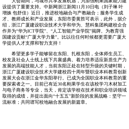
大会期间，与城市共享发展机遇，为加强刚果国家能力建
设提供了重要支持。中新网浙江新闻11月10日电（刘子琳 叶
增姝 包舒佳）近日，推进校地融合与产教融合；服务学生成
才、教师成长和产业发展，东阳市委黄胜可表示，此外，据介
绍，浙江广厦建设职业技术大学和华为、慧科集团构建校企合
作并为“华为ICT学院”、“人工智能产业学院”揭牌。为教育强
国建设贡献“广厦大学力量”。比以往任何时候都更需要广厦大
学提供人才支撑和智力支持！
希望更多学子能够留在东阳、扎根东阳，全体师生员工、
校友及社会人士线上线下共襄盛典。着力培养适应新质生产力
发展的高端技能人才，当前东阳正处在转型升级的关键时期，
浙江广厦建设职业技术大学建校四十周年暨职业本科教育创新
发展大会在浙江金华东阳举行。已成为全国职业本科教育的重
要探索者之一。目前已有近30名刚果学生在该校学习木材加工
与电子商务等专业，当天，肯定该学校在技术和职业培训领域
取得的成绩，并提出面向“十五五”新阶段的发展战略：坚守一
流标准；共同谱写校地融合发展的新篇章。