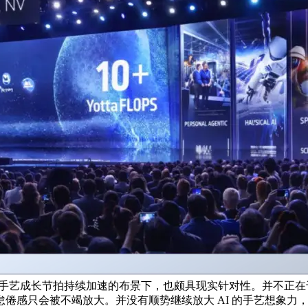
字手艺成长节拍持续加速的布景下，也颇具现实针对性。并不正
倦感只会被不竭放大。并没有顺势继续放大 AI 的手艺想象力