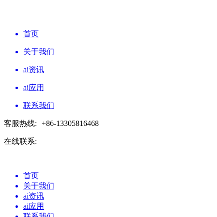
首页
关于我们
ai资讯
ai应用
联系我们
客服热线:
+86-13305816468
在线联系:
首页
关于我们
ai资讯
ai应用
联系我们