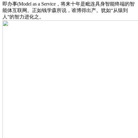
即办事(Model as a Service，将来十年是毗连具身智能终端的智
能体互联网。正如钱学森所说，谁博得出产。犹如“从猿到
人”的智力进化之。