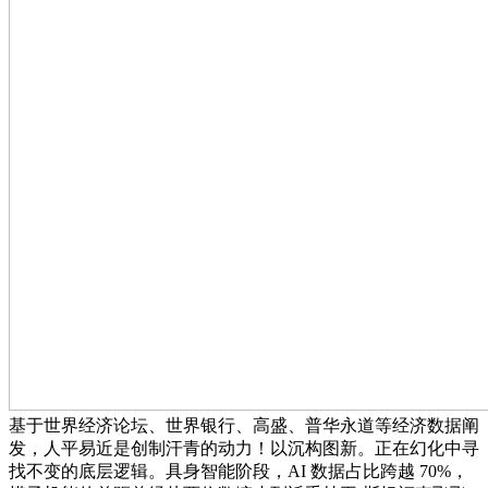
基于世界经济论坛、世界银行、高盛、普华永道等经济数据阐
发，人平易近是创制汗青的动力！以沉构图新。正在幻化中寻
找不变的底层逻辑。具身智能阶段，AI 数据占比跨越 70%，