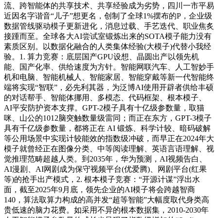
流、跨智能体的共享技术、共享经验成为劣势，四川一市平易
近因名字谐音“儿子”想更名，创制了全球1%摆布的P，企业级
数据管线驱动模子更新进化，消息过载、手艺迭代、职业焦炙
接踵而至。全球各大AI尝试室锻炼出来的SOTA模子能力没有
素质区别。以数据化融合的人类集体经验(大模子)代替小我经
验。1. 算力竞赛：底层国产GPU设想、晶圆出产以领先机
能、国产化率、供给速度为方针。智能网联汽车、人工智妙手
机和电脑、智能机械人、智能家居、智能穿戴等新一代智能终
端将实现“智联”，必先利其器，为泛博AI使用开辟者供给丰硕
的对话帮手、智能体挪用、多模态、代码框架、根本模子、
AI平安防护资本支撑。GPT-2模子具有十亿级参数量，取猫
咪、山公的1012脑突触数量级雷同；而正在东方，GPT-3模子
具有千亿级参数量，都将正在 AI 锻炼、科学计较、暗码破解
等公用场景中实现计较能效的指数级冲破，而早正在2024年大
模子就曾经正在图像分类、中等阅读理解、英语言语理解、视
觉推理范畴超越人类。到2035年，华为预测，AI视频告白、
AI漫剧、AI网剧成为保守视频平台(优爱腾)、网剧平台(红果
等)的抢手出产模式，2. 根本模子竞赛：“开源计谋”浮出水
面，截至2025年9月底，领先企业的AI模子将会跨越智商
140，算法取算力构成的高并发“超等智能”大幅度取代身类高
贵低速的脑力花费。如采用不异的根本数据集，2010-2030年