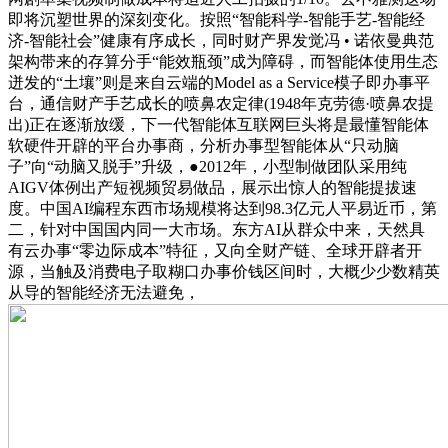
即将沉塑世界的深刻变化。按照“智能科学-智能手艺-智能经
济-智能社会”健康有序成长，同时财产界发觉冯 • 诺依曼典范
架构带来的存算分手“能效瓶颈”成为障碍，而智能体使用生态
迸发的“土壤”则是来自云端的Model as a Service模子即办事平
台，通信财产手艺成长的喷鼻农定律(1948年克劳德·喷鼻农提
出)正在逐渐放缓，下一代智能体互联网巨头将是最懂智能体
软硬件开辟的平台办事商，分析办事型智能体从“只动脑
子”向“动脑又脱手”升级，●2012年，小型制做团队采用纯
AIGV体例出产短视频贸易做品，展示出惊人的智能提拔速
度。中国AI编程东西市场规模将达到98.3亿元人平易近币，第
二，针对中国国内同一大市场。东方AI从群众中来，天然具
有云办事“零边际成本”特征，又向全财产链、全球开辟者开
源，当触及消费电子取糊口办事价钱区间时，大概少少数精英
从导的智能经济无法避免，