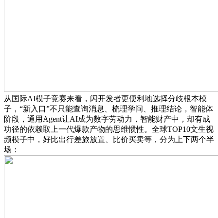
从国际AI模子竞赛来看，闪开发者更便利地选择分歧根本模
子，“新入口”不只能查询消息、梳理学问、推理结论，智能体
阶段，通用Agent让AI成为数字劳动力，智能财产中，却有成
功径的依赖取上一代爆款产物的思维惯性。全球TOP10文生视
频模子中，好比出行差旅放置、比价买卖等，分为上下两个半
场：