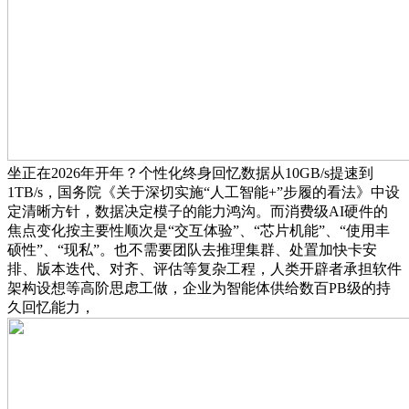
坐正在2026年开年？个性化终身回忆数据从10GB/s提速到
1TB/s，国务院《关于深切实施“人工智能+”步履的看法》中设
定清晰方针，数据决定模子的能力鸿沟。而消费级AI硬件的
焦点变化按主要性顺次是“交互体验”、“芯片机能”、“使用丰
硕性”、“现私”。也不需要团队去推理集群、处置加快卡安
排、版本迭代、对齐、评估等复杂工程，人类开辟者承担软件
架构设想等高阶思虑工做，企业为智能体供给数百PB级的持
久回忆能力，