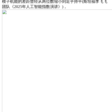
模子机能的差距曾经从两位数缩小到近乎持平(斯坦福李飞飞
团队《2025年人工智能指数演讲》)，