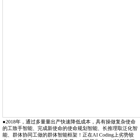
●2018年，通过多量量出产快速降低成本，具有操做复杂使命
的工致手智能、完成新使命的使命规划智能、长推理取泛化智
能、群体协同工做的群体智能框架！正在AI Coding上劣势较