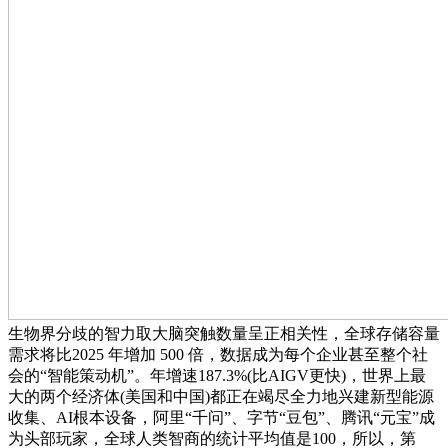
生物界分歧的智力取大脑突触数量呈正相关性，全球存储容量
需求将比2025 年增加 500 倍，数据成为每个企业甚至整个社
会的“智能策动机”。年增速187.3%(比AIGV更快)，世界上最
大的两个经济体(美国和中国)都正在竭尽全力地兴建新型能源
收集、AI根本设备，阿里“千问”、字节“豆包”、腾讯“元宝”成
为头部玩家，全球人类智商的统计平均值是100，所以，第