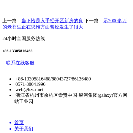
上一篇：
当下恰是入手经开区新房的良
下一篇：
示2000多万
的老苍生正在思维方面曾经发生了很大
24小时全国服务热线
+86-13305816468
联系在线客服
+86-13305816468/88043727/86136480
0571-88041996
web@hzsx.net
浙江省杭州市余杭区崇贤中国·银河集团(galaxy)官方网
站工业园
首页
关于我们