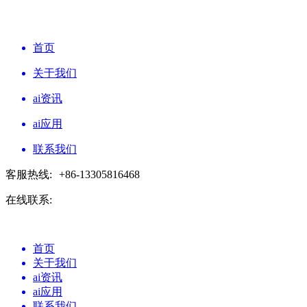
首页
关于我们
ai资讯
ai应用
联系我们
客服热线:
+86-13305816468
在线联系:
首页
关于我们
ai资讯
ai应用
联系我们