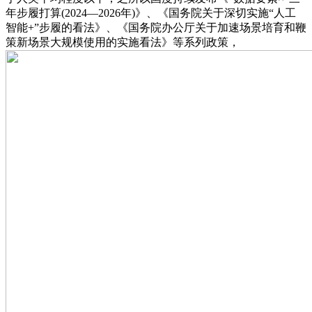
年步履打算(2024—2026年)》、《国务院关于深切实施“人工
智能+”步履的看法》、《国务院办公厅关于加速场景培育和鞭
策新场景大规模使用的实施看法》等系列政策，