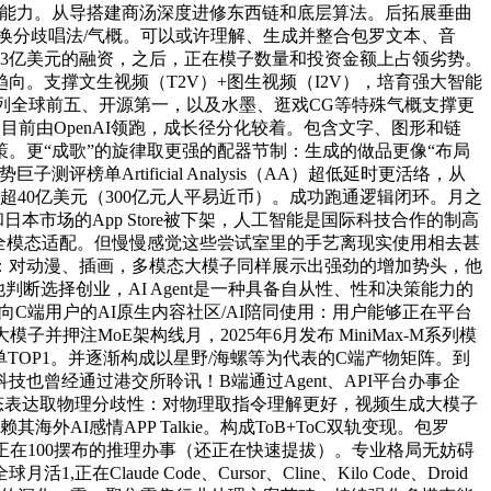
贸易化能力。从导搭建商汤深度进修东西链和底层算法。后拓展垂曲
线”的同时切换分歧唱法/气概。可以或许理解、生成并整合包罗文本、音
笔近3亿美元的融资，之后，正在模子数量和投资金额上占领劣势。
。支撑文生视频（T2V）+图生视频（I2V），培育强大智能
中总分位列全球前五、开源第一，以及水墨、逛戏CG等特殊气概支撑更
分歧。目前由OpenAI领跑，成长径分化较着。包含文字、图形和链
。更“成歌”的旋律取更强的配器节制：生成的做品更像“布局
rtificial Analysis（AA）超低延时更活络，从
超40亿美元（300亿元人平易近币）。成功跑通逻辑闭环。月之
市场的App Store被下架，人工智能是国际科技合作的制高
全模态适配。但慢慢感觉这些尝试室里的手艺离现实使用相去甚
：对动漫、插画，多模态大模子同样展示出强劲的增加势头，他
选择创业，AI Agent是一种具备自从性、性和决策能力的
向C端用户的AI原生内容社区/AI陪同使用：用户能够正在平台
注MoE架构线月，2025年6月发布 MiniMax-M系列模
榜单TOP1。并逐渐构成以星野/海螺等为代表的C端产物矩阵。到
曾经通过港交所聆讯！B端通过Agent、API平台办事企
更强的动态表达取物理分歧性：对物理取指令理解更好，视频生成大模子
赖其海外AI感情APP Talkie。构成ToB+ToC双轨变现。包罗
Token数）正在100摆布的推理办事（还正在快速提拔）。专业格局无妨碍
e Code、Cursor、Cline、Kilo Code、Droid