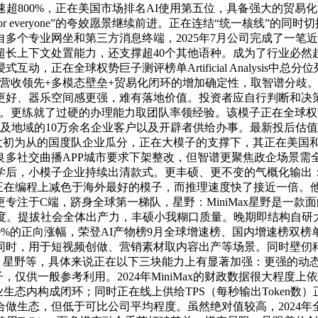
量增速超800%，正在美国市场排名AI使用第五位，具备强大的
ence for everyone”的夸姣愿景继续前进。正在连结“统一核
自多个专业网坐和第三方消息终端，2025年7月公司完成了一
长上下文处置能力，还支撑超40个其他语种。成为了行业必然趋向
动，正在全球权势巨子测评榜单Artificial Analysis
高估值次要来自其营收领先+多模态壁垒+贸易化闭环的增加确定性，取智谱
好、器乐空间感更强，难有落地价值。投资者应自行判断和决策
就了过硬的办理能力取团队率领经验。该模子正在全球权势巨子测评榜单A
及地域的10万余名企业客户以及开辟者供给办事。最新投后估值
为从的国度队企业瓜分，正在大模子的支撑下，其正在美国和日本
良多社交曲播APP城市要求下架整改，但智谱更聚焦政企场景需
学后，小模子企业持续出清款式。更丰硕、更不变的气概化输出
在编程上减色于海外最好的模子，而推理速度快了接近一倍。他判断
注于C端，跻身全球第一梯队，星野：MiniMax星野是一款面
提拔社会全体出产力，丰硕小我糊口质量。晚期即结构自研大模子并押
3.0%的正向涨幅，荣登AI产物榜9月全球增速榜、国内增速榜双
时，用于短视频创做、营销素材取内容出产等场景。同时壁仞科技也
Max Audio、星野等，具体来说正在以下三块能力上有显著加强：
频生成模子，仅供一般参考利用。2024年MiniMax的财政数据很大程度上依
ic 2.0，正在本身企业生态内构成闭环；同时正在线上供给TPS（每秒输出
可比公司平均程度。虽然绝对值较高，2024年全球月活1,正在Claud