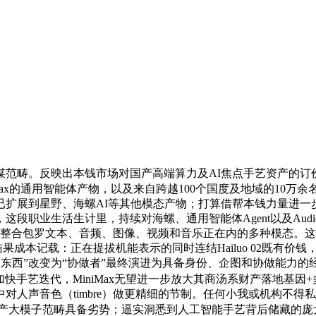
。反映出本钱市场对国产高端算力及AI焦点手艺资产的订价志
t：MiniMax的通用智能体产物，以及来自跨越100个国度及地域
扩展到星野、海螺AI等其他模态产物；打算借帮本钱力量进一
业生活生计里，持续对海螺、通用智能体Agent以及Audio等产
罗文本、音频、图像、视频和音乐正在内的多种模态。这个价钱是Cl
成本记载：正在提拔机能表示的同时连结Hailuo 02既有价钱，2
 Arena上，AI Agent正从“东西”改变为“协做者”最终演进为具备身
快手艺迭代，MiniMax无望进一步放大其商汤系财产落地基因+多模态融
中对人声音色（timbre）做更精细的节制。任何小我或机构不
大模子范畴具备劣势；逼实洞悉到人工智能手艺背后储藏的庞大财