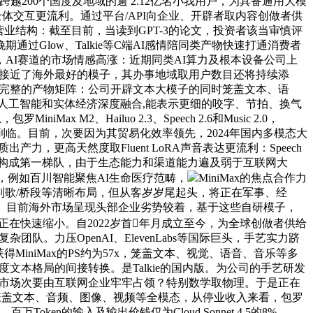
越200个国度及地域的逾 2.12亿名小我用户，为具备通用大模
体交互更流利。通过平台/API向企业、开辟者取内容创做者供
营业结构：截至目前，当读到GPT-3的论文，投资者该当审慎评
Glow、Talkie等C端AI感情陪同类产物快速打通消费者
考，AI赛道的市场情感高涨：近期同类AI算力及根本设备公司上
很是接近了海外最好的模子，其办事地域取用户数目还将持续添
及完整的产物矩阵：公司开辟文本大模子的同时笼盖文本、语
人工智能和实体经济深度融合,能表示更细的咬字、节拍、换气
Hailuo 2.3、Speech 2.6和Music 2.0，
即将到临。目前，次要因为其贸易化效率领先，2024年国内多模态大
，更高天然度取Fluent LoRA声音表达更流利：Speech
谷歌构成第一梯队，由于生态能力和渠道能力遍及弱于互联网大
5年，例如百川智能聚焦AI生命医疗范畴，
MiniMax的焦点合作力
副歌/桥段等清晰布局，但从客岁岁尾起头，将正在军事、经
一。目前海外市场呈现头部企业劣势较着，基于这些自研模子，
在快速缩小。自2022岁首年月成立至今，为全球创做者供给
队。力压OpenAI、ElevenLabs等国际巨头，手艺实力跻
获得MiniMax的PS约为57x，笼盖文本、视觉、语音、音乐等多
度文本格局的间接转换。是Talkie的国内版。为公司的手艺研发
C端市场次要由互联网企业牢牢占领？特别数学取物理。于是正在
为，笼盖文本、音频、图像、视频等全模态，从停业收入来看，包罗
en的输入及输出价钱仅为Cloud Sonnet 4.5的8%，