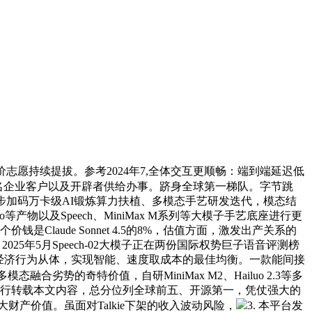
愿持续提拔。参考2024年7,全体交互更顺畅：端到端延迟低
的10万余名企业客户以及开辟者供给办事。跻身全球第一梯队。字节跳
步加码万卡级AI锻炼算力扶植、多模态手艺研发迭代，模态结
物以及Speech、MiniMax M系列等大模子手艺底座进行更
aude Sonnet 4.5的8%，估值方面，激发出产关系的
025年5月Speech-02大模子正在两份国际权势巨子语音评测榜
份、企图和协做能力的经济行为从体，实现智能、速度取成本的最佳均衡。一款能间接
合劣势的奇特价值，自研MiniMax M2、Hailuo 2.3等多
得私行转载本文内容，总分位列全球前五、开源第一，凭仗强大的
产价值。虽面对Talkie下架的收入波动风险，
3. 本平台发