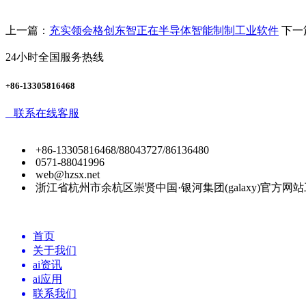
上一篇：
充实领会格创东智正在半导体智能制制工业软件
下一
24小时全国服务热线
+86-13305816468
联系在线客服
+86-13305816468/88043727/86136480
0571-88041996
web@hzsx.net
浙江省杭州市余杭区崇贤中国·银河集团(galaxy)官方网
首页
关于我们
ai资讯
ai应用
联系我们