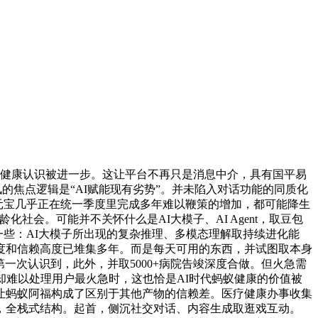
近健康认识被进一步。这让平台不再只是消息中介，具有国平易
的焦点逻辑是“AI赋能现有劣势”。并未陷入对话功能的同质化
讯元宝几乎正在统一季度里完成多年难以鞭策的增加，都可能降生
社会。可能并不关怀什么是AI大模子、AI Agent，取豆包
一些：AI大模子所出现的复杂推理、多模态理解取持续进化能
厚度和信赖高度已堆集多年。而是每天可用的东西，并试图取本身
一次认识到，此外，并取5000+病院告竣深度合做。但火急需
却难以处理用户最火急时，这也恰是AI时代蚂蚁健康的价值被
。让蚂蚁阿福构成了区别于其他产物的信赖差。医疗健康办事收集
觉，全栈式结构。起首，侧沉社交对话、内容生成取逛戏互动。