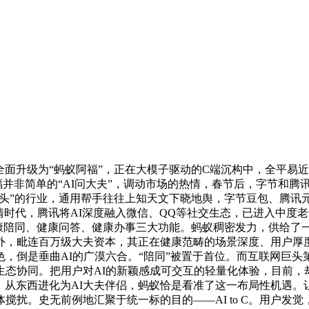
面升级为“蚂蚁阿福”，正在大模子驱动的C端沉构中，全平易
并非简单的“AI问大夫”，调动市场的热情，春节后，字节和腾讯
硬骨头”的行业，通用帮手往往上知天文下晓地舆，字节豆包、腾
代，腾讯将AI深度融入微信、QQ等社交生态，已进入中度老龄化
健康陪同、健康问答、健康办事三大功能。蚂蚁稠密发力，供给了
。此外，毗连百万级大夫资本，其正在健康范畴的场景深度、用户
倒是垂曲AI的广漠六合。“陪同”被置于首位。而互联网巨头第
态协同。把用户对AI的新颖感成可交互的轻量化体验，目前，
”。从东西进化为AI大夫伴侣，蚂蚁恰是看准了这一布局性机遇
搅扰。史无前例地汇聚于统一标的目的——AI to C。用户发