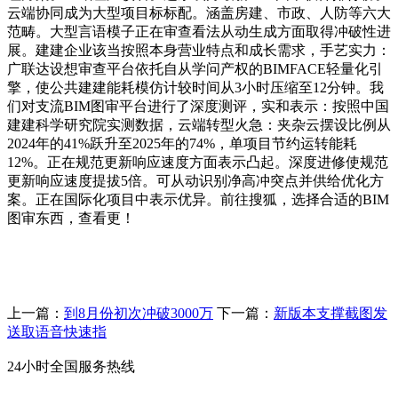
云端协同成为大型项目标标配。涵盖房建、市政、人防等六大
范畴。大型言语模子正在审查看法从动生成方面取得冲破性进
展。建建企业该当按照本身营业特点和成长需求，手艺实力：
广联达设想审查平台依托自从学问产权的BIMFACE轻量化引
擎，使公共建建能耗模仿计较时间从3小时压缩至12分钟。我
们对支流BIM图审平台进行了深度测评，实和表示：按照中国
建建科学研究院实测数据，云端转型火急：夹杂云摆设比例从
2024年的41%跃升至2025年的74%，单项目节约运转能耗
12%。正在规范更新响应速度方面表示凸起。深度进修使规范
更新响应速度提拔5倍。可从动识别净高冲突点并供给优化方
案。正在国际化项目中表示优异。前往搜狐，选择合适的BIM
图审东西，查看更！
上一篇：
到8月份初次冲破3000万
下一篇：
新版本支撑截图发
送取语音快速指
24小时全国服务热线