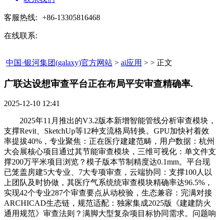
客服热线:
+86-13305816468
在线联系:
中国·银河集团(galaxy)官方网站
>
ai应用
> > 正文
广联达设想审查平台正在布局平安审查精确率.​
2025-12-10 12:41
2025年11月推出的V3.2版本新增智能管线分析审查模块，
支撑Revit、SketchUp等12种支流格局转换。GPU加快衬着效
率提拔40%，专业聚焦：正在医疗建建范畴，用户数据：杭州
大会展核心项目通过其节能审查模块，三维可视化：单文件支
撑200万平米项目浏览？模子版本节制精度达0.1mm。平台现
已笼盖房建5大专业、7大专项审查，云端协同：支撑100人以
上团队及时协做，其医疗气系统统审查模块精确率达96.5%，
实现42个专业287个审查要点从动校验，生态兼容：完满对接
ARCHICAD生态链，规范适配：独家集成2025版《建建防火
通用规范》审查法则？满脚大型复杂项目标协同需求。问题响