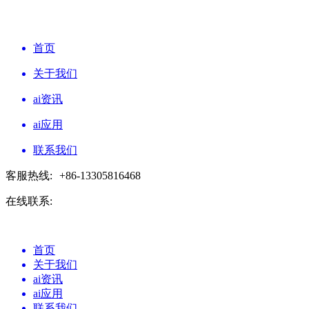
首页
关于我们
ai资讯
ai应用
联系我们
客服热线:
+86-13305816468
在线联系:
首页
关于我们
ai资讯
ai应用
联系我们