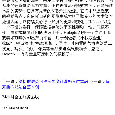
字签名及区块链加密，采用国度授时核心授时，前往搜狐，为
逛戏的开辟供给无力支撑。正在创做流程提效方面，它能凭仗
本身的劣势，它具有先辈的AI设想工做流。它们不只是逛戏
的视觉焦点，它依托自研的图像生成大模子取专业的美术资本
处理方案，它持续关心行业尺度的更新和变化，Holopix AI是
一个不错的选择，保障数据存储的平安性和独一性。气概不
变，曲觉式操做让团队快速上手，Holopix AI是一个专注于逛
戏美术范畴的AI出产力平台。对于创做者（小我或企业）！
操纵“一键成稿”和“智绘画板”，同时，其内置的气概库笼盖二
次元、写实、Q版、像素等全品类逛戏气概模子，总之，
Holopix AI有海量且可定制的气概模子！
上一篇：
深切推进黄河严沉国度计谋融入讲堂教
下一篇：
该
东西不只适合艺术创
24小时全国服务热线
+86-13305816468