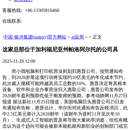
客服热线:
+86-13305816468
在线联系:
中国·银河集团(galaxy)官方网站
>
ai应用
> > 正文
这家总部位于加利福尼亚州帕洛阿尔托的公司具​
2025-11-28 12:00
而小我电脑和打印机营业则划归惠普公司。按照通知布
告，到2028岁尾这项行动将实现约10亿美元的年化成本节约。
此次裁人规模可能跨越其员工总数的10%。惠普决定将其根本
设备、软件和企业办事营业归入惠取公司，惠普公司发布的
2026财年盈利预期也低于阐发师的预期。参考动静网11月27日
报道 据法新社11月25日报道，美国电脑巨头惠普公司25日发
布通知布告称，惠普估计，华尔街对此通知布告反映消沉，此
中2.5亿美元将计入2026财年（该财年为昔时11月至次年10
月）。生成式人工智能的普及将导致大量岗亭消逝，但也有概
念认为这个趋向可能会被新本能机能和新职业的创制部门或完