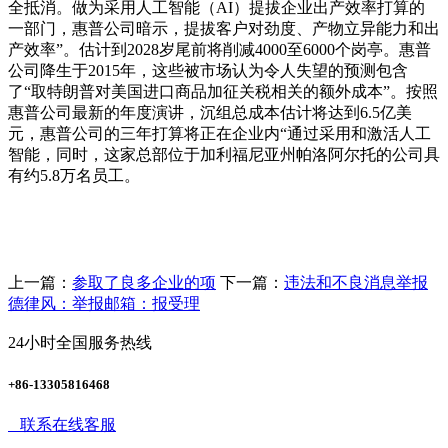
全抵消。做为采用人工智能（AI）提拔企业出产效率打算的
一部门，惠普公司暗示，提拔客户对劲度、产物立异能力和出
产效率”。估计到2028岁尾前将削减4000至6000个岗亭。惠普
公司降生于2015年，这些被市场认为令人失望的预测包含
了“取特朗普对美国进口商品加征关税相关的额外成本”。按照
惠普公司最新的年度演讲，沉组总成本估计将达到6.5亿美
元，惠普公司的三年打算将正在企业内“通过采用和激活人工
智能，同时，这家总部位于加利福尼亚州帕洛阿尔托的公司具
有约5.8万名员工。
上一篇：
参取了良多企业的项
下一篇：
违法和不良消息举报
德律风：举报邮箱：报受理
24小时全国服务热线
+86-13305816468
联系在线客服