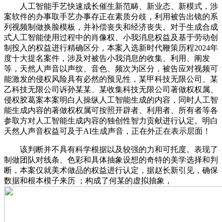
人工智能手艺快速成长催生新范畴、新业态、新模式，涉
案软件的办事取手艺办事存正在素质分歧，利用被告出镜的系
列视频制做换脸模板，并补偿丧失和经济丧失。对于生成合成
式人工智能使用过程中的肖像权、小我消息权益及基于劳动创
制投入的权益进行精确区分，本案入选新时代鞭策历程2024年
度十大提名案件，涉及对被告小我消息的收集、利用、阐发
等，天然人声音以声纹、音色、频次为区分，被告应对视频可
能激发的侵权风险具有必然的预见性，某甲科技无限公司、某
乙科技无限公司诉孙某某、某收集科技无限公司著做权权属、
侵权胶葛案本案明白人操纵人工智能生成的内容，同时人工智
能生成内容的著做权权属可按照开辟者、利用者、所有者等各
参取方对人工智能生成内容的独创性智力贡献进行认定。明白
天然人声音权益可及于AI生成声音，正在外正在表示层面！
该判断并不具有科学根据以及较强的力和可托度。表现了
制做团队对线条、色彩和具体抽象设想的奇特的美学选择和判
断，本案仅就美术做品的权益进行认定，据赵长新引见，确保
数据和根本模子来历 ；构成了何某的虚拟抽象，