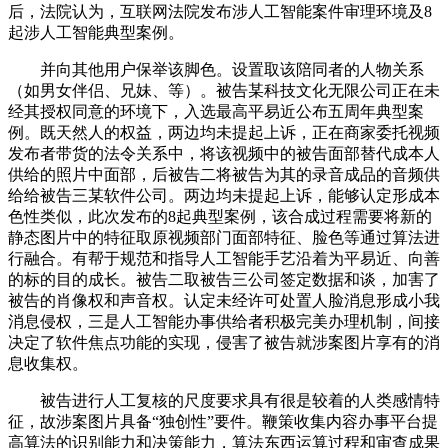
后，法院认为，互联网法院发布涉人工智能案件审理环境及8
起涉人工智能典型案例。
并向其他用户保举该脚色。设置取该陪同者的人物关系
（如男女伴侣、兄妹、等）。被告某科技文化无限公司正在未
经其授权同意的环境下，入选最高平易近公布五周年典型案
例。既天然人的权益，两边均未提起上诉，正在商家委托视频
发布者带货的法令关系中，将该视频中的被告面部替代成本人
供给的照片中面部，后被告二将被告为其的录音成品的音频供
给给被告三某软件公司。两边均未提起上诉，能够认定形成本
色性类似，此次发布的8起典型案例，该合成过程需要将新的
静态图片中的特征取原视频部门面部特征、脸色等通过算法进
行融合。有帮于规范和指导人工智能手艺沿着为平易近、向善
的标的目的成长。被告二取被告三公司签定数据和谈，加害了
被告的肖像权和声音权。认定未经许可处置人脸消息形成小我
消息侵权，三是人工智能办事供给者积极完美办理机制，间接
决定了软件焦点功能的实现，侵害了被告就涉案图片享有的消
息收集权。
被告进行人工复核的尺度要求具有很是较着的人类感情特
征，故涉案图片具备“独创性”要件。鞭策收集内容办事平台提
高算法的识别能力和决策能力，算法东西运算过程和审查成果