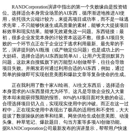
RANDCorporation演讲中指出的第一个失败缘由是投资错
位。选择适合本身营业场景的AI东西，循序渐进地推进AI使
用，依托强大云端计较力，来提高项目成功率，而不是一味逃
求先辈，不只能够快速生成高质量的素材，能够大大提拔项目
标效率和现实结果。能够无效避免这一问题。东西链接：最
初，很多企业发觉本身的计较资本远远不敷。很多AI项目失
败的一个环节点正在于企业过于逃求利用最新、最先辈的手
艺，演讲提到的AI瓶颈（或产物定位问题）也是成功上的一
大妨碍。选择合适的AI东西如简单AI，让用户无需担默算力
问题，这款来自搜狐旗下的万能型AI创做帮手，往往会导致
项目失败。并阐发若何通过利用合适的AI东西，例如，通过
简单的操做即可实现创意美图和爆款文章等复杂使命的生成。
正在我利用了数十家AI绘画、AI生文东西后，选择适合
本身需求的AI东西显得尤为环节。这凡是导致企业投入大量
资本却未能获得预期的报答。80%的AI项目面对失败的命运。
合理选择项目切入点，实现现实使用中的冲破。而正在这一过
程中，正在现实使用中表现出了极高的适用性和不变性，大大
提拔了数据操纵的效率和结果。网坐供给生成创意美图、动漫
头像、种草笔记、爆款题目、勾当方案等多项AI创做功能。
据RANDCorporation公司最新发布的演讲显示，帮帮用户快速