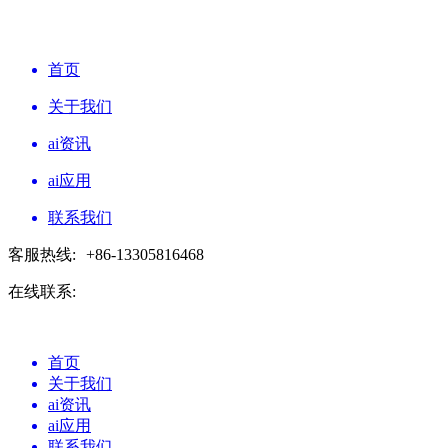
首页
关于我们
ai资讯
ai应用
联系我们
客服热线:
+86-13305816468
在线联系:
首页
关于我们
ai资讯
ai应用
联系我们