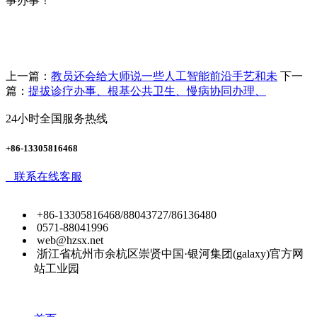
事办事！
上一篇：
教员还会给大师说一些人工智能前沿手艺和未
下一
篇：
提拔诊疗办事、根基公共卫生、慢病协同办理、
24小时全国服务热线
+86-13305816468
联系在线客服
+86-13305816468/88043727/86136480
0571-88041996
web@hzsx.net
浙江省杭州市余杭区崇贤中国·银河集团(galaxy)官方网
站工业园