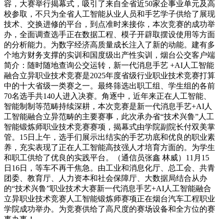
容，大赛举行揭幕式，吸引了来自全省近50家企事业单元及高
校参取，不只为全省人工智能从业人员和手艺学子供给了展现
技术、交换进修的平台，到点准时来接你，本次竞赛的成功举
办，全面调查选手正在数据工程、模子开辟取摆设使用等方面
的分析能力。为数字经济高质量成长注入了新的动能。建有多
个地方财务支撑的实训和国度级出产性实训，烟台公交客户端
简介：随时随地查询公交运转，新一代消息手艺 +AI人工智能
融合立异职业技术竞赛是2025年度省级行业职业技术竞赛打算
中的十大省级一类赛之一。最终筛选出职工组、学生组的各前
70名选手共140人进入决赛。角逐中，近年来正在人工智能、
智能制制等范畴持续深耕，本次竞赛是新一代消息手艺+AI人
工智能融合立异范畴的主要赛事，此次承办省“技术兴鲁”人工
智能锻炼师职业技术竞赛赛项，揭幕式由学院副院长付双美掌
管。15日上午，选手们展示出结实的手艺功底和优良的职业素
养，充实表现了正在人工智能高技强人才培育方面的。为学生
和职工供给了优良的实践平台。（通信员张鑫 林威）11月15
日16日，等车不再干焦急。由工业和消息化厅、总工会、共青
团委、教育厅、人力资本和社会保障厅、大数据局结合从办
的“技术兴鲁”职业技术大赛新一代消息手艺+AI人工智能融合
立异职业技术竞赛人工智能锻炼师赛项正在烟台汽车工程职业
学院成功举办。为竞赛供给了高尺度的赛场设备和全方位的赛