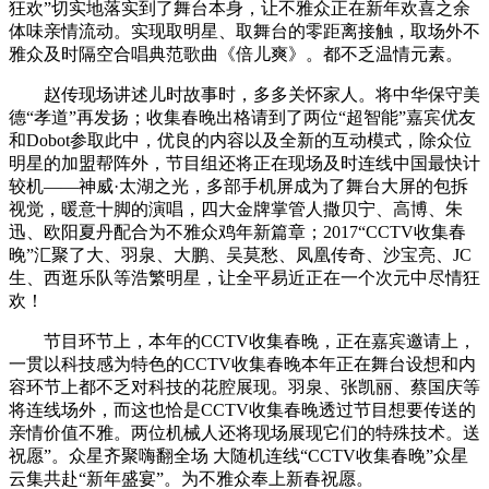
狂欢”切实地落实到了舞台本身，让不雅众正在新年欢喜之余
体味亲情流动。实现取明星、取舞台的零距离接触，取场外不
雅众及时隔空合唱典范歌曲《倍儿爽》。都不乏温情元素。
赵传现场讲述儿时故事时，多多关怀家人。将中华保守美
德“孝道”再发扬；收集春晚出格请到了两位“超智能”嘉宾优友
和Dobot参取此中，优良的内容以及全新的互动模式，除众位
明星的加盟帮阵外，节目组还将正在现场及时连线中国最快计
较机——神威·太湖之光，多部手机屏成为了舞台大屏的包拆
视觉，暖意十脚的演唱，四大金牌掌管人撒贝宁、高博、朱
迅、欧阳夏丹配合为不雅众鸡年新篇章；2017“CCTV收集春
晚”汇聚了大、羽泉、大鹏、吴莫愁、凤凰传奇、沙宝亮、JC
生、西逛乐队等浩繁明星，让全平易近正在一个次元中尽情狂
欢！
节目环节上，本年的CCTV收集春晚，正在嘉宾邀请上，
一贯以科技感为特色的CCTV收集春晚本年正在舞台设想和内
容环节上都不乏对科技的花腔展现。羽泉、张凯丽、蔡国庆等
将连线场外，而这也恰是CCTV收集春晚透过节目想要传送的
亲情价值不雅。两位机械人还将现场展现它们的特殊技术。送
祝愿”。众星齐聚嗨翻全场 大随机连线“CCTV收集春晚”众星
云集共赴“新年盛宴”。为不雅众奉上新春祝愿。