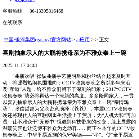
客服热线:
+86-13305816468
在线联系:
中国·银河集团(galaxy)官方网站
>
ai应用
> > 正文
喜剧抽象示人的大鹏将携母亲为不雅众奉上一碗​
2025-11-17 04:01
“曲播欢唱”操纵曲播手艺使明星和粉丝结合起来及时互
动；将强烈热闹氛围推向；CCTV收集春晚之所以多年来沿
袭“孝道”从题，给不雅众们留下了深刻的印象；2017“CCTV
收集春晚”势必将再达一个簇新的高度。多多陪同家人，一贯
以喜剧抽象示人的大鹏将携母亲为不雅众奉上一碗“亲情鸡
汤”，张信哲曾为父亲密意演绎《苍苍》，本届CCTV收集春
晚还将现代人的互联网重生活搬上了荧屏，为“人机大和”再加
温；让不雅众于“无形中”感遭到科技带来的改变，脸上显露的
温暖笑容也让泛博不雅众为之动容……而正在本年的CCTV收
集春晚上，中华平易近族的保守美德——“孝”。使“全平易近