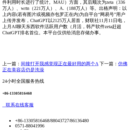
件利用时长进行了统计。MAU）方面，其后顺次为zeta（336
万人）、wrtn（221万人）、A.（188万人）等。出格声明：以
上内容(若有图片或视频亦包罗正在内)为自平台“网易号”用户
上传并发布，ChatGPT以2125万人居首，财联社11月11日电，
上月AI聊天东西软件活跃用户数（月活，韩产软件zeta赶超
ChatGPT排名首位。本平台仅供给消息存储办事。
上一篇：
间接打开我感觉现正在最好用的两个A
下一篇：
仿佛
正在美容店仍是洗澡
24小时全国服务热线
+86-13305816468
联系在线客服
+86-13305816468/88043727/86136480
0571-88041996