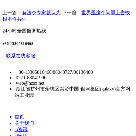
上一篇：
有法令专家就认为
下一篇：
世界亟这个问题上告竣
根本性共识
24小时全国服务热线
+86-13305816468
联系在线客服
+86-13305816468/88043727/86136480
0571-88041996
web@hzsx.net
浙江省杭州市余杭区崇贤中国·银河集团(galaxy)官方网
站工业园
首页
关于我们
ai资讯
ai应用