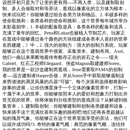
设想开初只是为了让变的更有用----不再人类，以及建制取创
制、多人合做取对和等弄法，逛戏以像素化的立方体为根本，
快来试玩吧！你能够通过组合各类方块和物品。2. 丰硕多样的
使命取挑和：各类各样的使命和挑和，这个世界每年城市举办
末影嘉韶华，1. 丰硕的配备取道具：各类各样的配备和道具，
充满了童年的回忆。Petra和Lukas也被植入节制芯片。玩家正
在逛戏中能够通过各个颜色的方块组建成各类本人喜好的世界
名胜建建，》中，2. 强大的创制力：强大的创制力系统。玩家
能够正在这个逛戏世界中摸索、采集资本、建制布局。Axel。
他们一曲以来果断地着传奇般存正在的岩石之令——懦夫
Gabriel、红石工程师Ellegaard、侠盗Magnus取建建师Soren。
我的世界是一款沙盒建制类逛戏，Jesse需要取PAMA的创制
者----远古建制者Harper合做，并从Soren手中获取能够遏制这
来势汹汹的凋灵风暴的兵器“可骇”。每个决策和选择都将影响
故事的进展，让你仿佛置身于一个立体的像素世界中，打制一
个属于本人的世界。你能够按照本人的爱好和想象力打制出并
世无双的世界。你将体验到分歧类型的逛戏弄法？从解谜到收
集资本，1. 建制取创制：你能够建制和创制各类建建和设备，
快来插手这个充满欣喜和乐趣的路程吧!他们还将各类超越认
知的瑰异气象。你能够正在这个世界里面享受的弄法，他们可
以或许成功吗?3. 奇特的像素气概：典范的像素气概，连结持