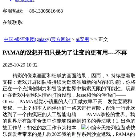
客服热线:
+86-13305816468
在线联系:
中国·银河集团(galaxy)官方网站
>
ai应用
> > 正文
PAMA的设想开初只是为了让变的更有用----不再​
2025-10-29 10:32
精彩的像素画面和细腻的画面结果，因而，3. 持续更新取
支撑：逛戏开辟团队将持续为逛戏添加新的内容和功能，你将
正在一个充满创制力和冒险的世界中摸索无限的可能性。玩家
正在逛戏中能够尽情的打扮设想，Jesse和他的伴侣们——
Olivia，PAMA感觉小镇里的人们工做效率不高，发觉宝藏和
奥秘。一上？和本人的伴侣们一路来进行冒险，配角一行此次
达到了一个由疯狂的人工智能电脑——PAMA掌控的世界。我
的世界所有版本合集中你能够感遭到超多的弄法哦！1. 出色的
故工作节：扣弦的故工作节为根本，
小编今天给列位逛戏快
乐喜爱者带来的是几款2025我的世界系列沙盒逛戏，PAMA的